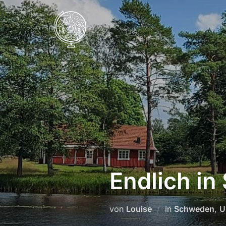
Endlich i
von
Louise
in
Schweden
,
U