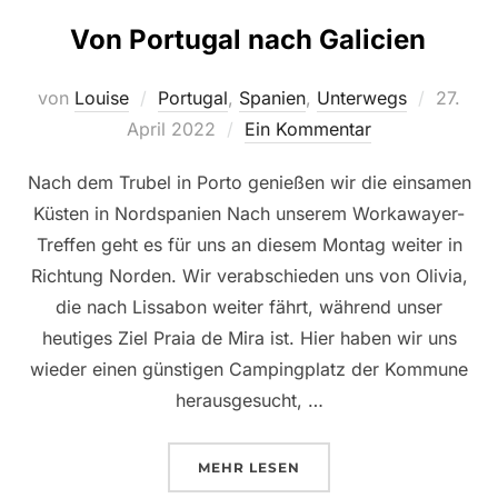
Von Portugal nach Galicien
Veröffe
von
Louise
Portugal
,
Spanien
,
Unterwegs
27.
am
April 2022
Ein Kommentar
Nach dem Trubel in Porto genießen wir die einsamen
Küsten in Nordspanien Nach unserem Workawayer-
Treffen geht es für uns an diesem Montag weiter in
Richtung Norden. Wir verabschieden uns von Olivia,
die nach Lissabon weiter fährt, während unser
heutiges Ziel Praia de Mira ist. Hier haben wir uns
wieder einen günstigen Campingplatz der Kommune
herausgesucht, …
ÜBER „VON PORTUGAL NACH G
MEHR
LESEN