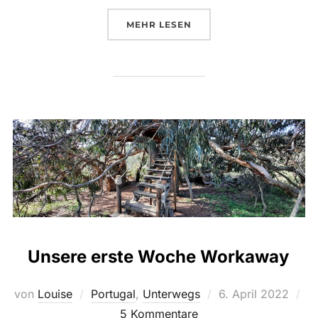
ÜBER „WORKAWAY UND STRAN
MEHR
LESEN
Unsere erste Woche Workaway
Veröffentlicht
von
Louise
Portugal
,
Unterwegs
6. April 2022
am
5 Kommentare